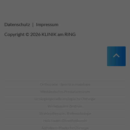
Datenschutz
|
Impressum
Copyright © 2026 KLINIK am RING
Orthopädie / Sporttraumatologie
Westdeutsches Prostatazentrum
Urologie/spezielle urologische Chirurgie
Wirbelsäulen-Zentrum
Strahlentherapie / Radioonkologie
Hals-Nasen-Ohrenheilkunde
Ästhetisch-Plastische Chirurgie