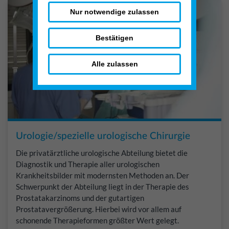
Nur notwendige zulassen
Bestätigen
Alle zulassen
Urologie/spezielle urologische Chirurgie
Die privatärztliche urologische Abteilung bietet die
Diagnostik und Therapie aller urologischen
Krankheitsbilder mit modernsten Methoden an. Der
Schwerpunkt der Abteilung liegt in der Therapie des
Prostatakarzinoms und der gutartigen
Prostatavergrößerung. Hierbei wird vor allem auf
schonende Therapieformen größter Wert gelegt.