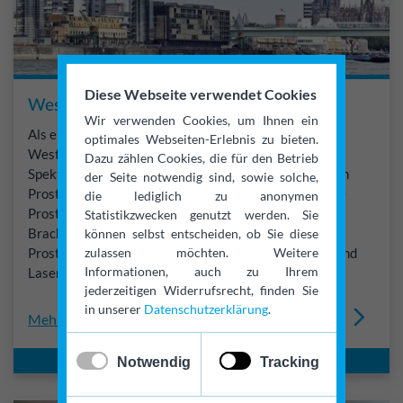
Diese Webseite verwendet Cookies
Westdeutsches Prostatazentrum
Wir verwenden Cookies, um Ihnen ein
Als eines der fallstärksten Zentren Europas bietet das
optimales Webseiten-Erlebnis zu bieten.
Westdeutsche Prostatazentrum Köln das gesamte
Dazu zählen Cookies, die für den Betrieb
Spektrum der Diagnostik, Therapie und Nachsorge von
der Seite notwendig sind, sowie solche,
Prostataerkrankungen. Unsere Schwerpunkte sind die
die lediglich zu anonymen
Prostatakrebstherapie mit innovativen Techniken der
Statistikzwecken genutzt werden. Sie
Brachy- und Strahlentherapie sowie die Therapie der
können selbst entscheiden, ob Sie diese
zulassen möchten. Weitere
Prostatavergrößerung mit modernsten Operations- und
Informationen, auch zu Ihrem
Laserverfahren.
jederzeitigen Widerrufsrecht, finden Sie
in unserer
Datenschutzerklärung
.
Mehr erfahren
✓
x
Notwendig
Tracking