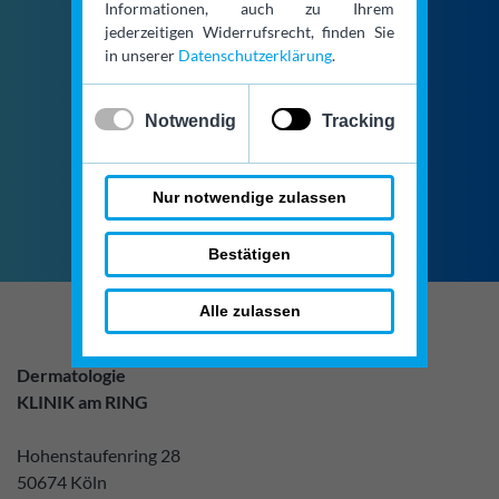
Informationen, auch zu Ihrem
jederzeitigen Widerrufsrecht, finden Sie
in unserer
Datenschutzerklärung
.
+49 (0)221 / 924 24 360
✓
x
Notwendig
Tracking
Kontaktformular
Nur notwendige zulassen
Bestätigen
Alle zulassen
Dermatologie
KLINIK am RING
Hohenstaufenring 28
50674 Köln