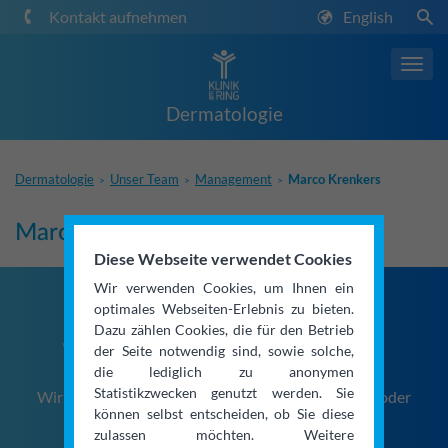
Kontakt aufnehmen
English
Toggl
navig
Dermatologie
Dermatologie
Unser Team
Management
Marco Krenkers
>
>
>
Marco Krenkers
Diese Webseite verwendet Cookies
Wir verwenden Cookies, um Ihnen ein
optimales Webseiten-Erlebnis zu bieten.
Dazu zählen Cookies, die für den Betrieb
Termin vereinbaren
der Seite notwendig sind, sowie solche,
die lediglich zu anonymen
Statistikzwecken genutzt werden. Sie
Wir nehmen Ihre Terminanfrage gerne per Telefon oder
können selbst entscheiden, ob Sie diese
Kontaktformular entgegen.
zulassen möchten. Weitere