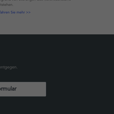
tstehen.
fahren Sie mehr >>
 entgegen.
ormular