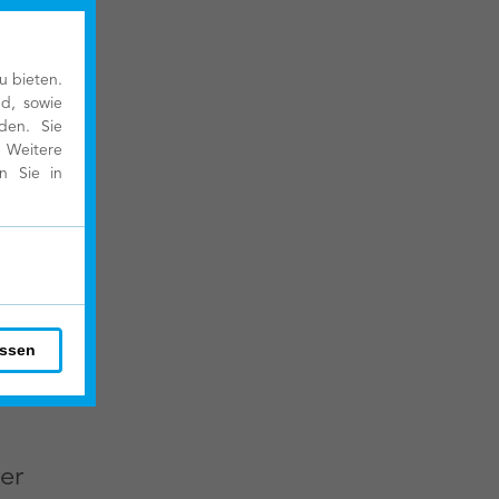
u bieten.
nd, sowie
den. Sie
 Weitere
en Sie in
röter
assen
er