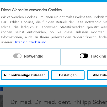
Ärzte und Zahnärzte
Diese Webseite verwendet Cookies
Wir verwenden Cookies, um Ihnen ein optimales Webseiten-Erlebnis z
Dazu zählen Cookies, die für den Betrieb der Seite notwendig si
solche, die lediglich zu anonymen Statistikzwecken genutzt wer
können selbst entscheiden, ob Sie diese zulassen möchten.
Informationen, auch zu Ihrem jederzeitigen Widerrufsrecht, find
Dr. med. Dr. med. dent. Benedikt Sch
unserer
Datenschutzerklärung
.
Facharzt für Mund-, Kiefer- und Gesichtschirurgie
Fachzahnarzt für Oralchirurgie
✓
x
Notwendig
Tracking
Vita
Nur notwendige zulassen
Bestätigen
Alle zul
Dr. med. Dr. med. dent. Philipp Scher