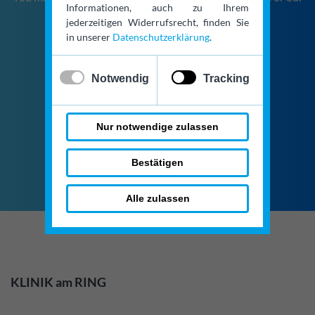
Informationen, auch zu Ihrem
contact form.
jederzeitigen Widerrufsrecht, finden Sie
in unserer
Datenschutzerklärung
.
+49 (0)221 / 924 24 220
✓
x
Notwendig
Tracking
Nur notwendige zulassen
Contact form
Bestätigen
Alle zulassen
KLINIK am RING