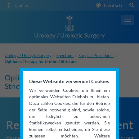
Call us
Deutsch
Toggl
navig
Urology / Urologic Surgery
Urology / Urologic Surgery
Spectrum
Surgical Procedures
>
>
>
Optilume Therapy for Urethral Stricture
Optilume Therapy for Urethral
Diese Webseite verwendet Cookies
Stricture
Wir verwenden Cookies, um Ihnen ein
optimales Webseiten-Erlebnis zu bieten.
Dazu zählen Cookies, die für den Betrieb
der Seite notwendig sind, sowie solche,
die lediglich zu anonymen
Request an Appointment
Statistikzwecken genutzt werden. Sie
können selbst entscheiden, ob Sie diese
zulassen möchten. Weitere
You may request an appointment either via telephone or our