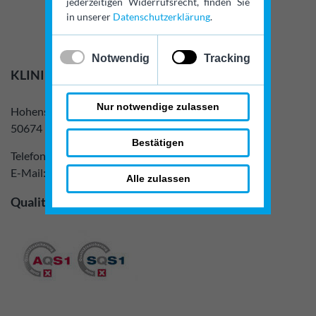
jederzeitigen Widerrufsrecht, finden Sie
in unserer
Datenschutzerklärung
.
✓
x
Notwendig
Tracking
KLINIK am RING
Nur notwendige zulassen
Hohenstaufenring 28
50674 Köln
Bestätigen
Telefon:
0221 9 24 24 100
E-Mail:
info@klinik-am-ring.de
Alle zulassen
Qualitätssiegel