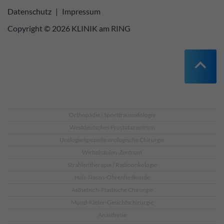
Datenschutz
|
Impressum
Copyright © 2026 KLINIK am RING
Orthopädie / Sporttraumatologie
Westdeutsches Prostatazentrum
Urologie/spezielle urologische Chirurgie
Wirbelsäulen-Zentrum
Strahlentherapie / Radioonkologie
Hals-Nasen-Ohrenheilkunde
Ästhetisch-Plastische Chirurgie
Mund-Kiefer-Gesichtschirurgie
Anästhesie