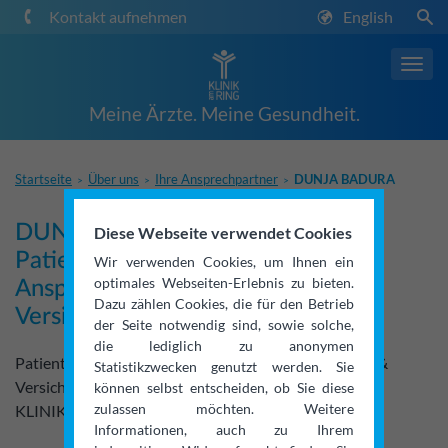
Kontakt aufnehmen
English
Toggl
navig
Meine Ärzte. Meine Gesundheit.
Startseite
Über uns
Ihre Ansprechpartner
DUNJA BADURA
>
>
>
DUNJA BADURA,
Diese Webseite verwendet Cookies
Patientenverwaltung,
Wir verwenden Cookies, um Ihnen ein
optimales Webseiten-Erlebnis zu bieten.
Ansprechpartnerin für Kosten &
Dazu zählen Cookies, die für den Betrieb
Versicherung
der Seite notwendig sind, sowie solche,
die lediglich zu anonymen
Patientenverwaltung, Ansprechpartnerin für Kosten &
Statistikzwecken genutzt werden. Sie
Versicherung
können selbst entscheiden, ob Sie diese
zulassen möchten. Weitere
KLINIK am RING, Köln
Informationen, auch zu Ihrem