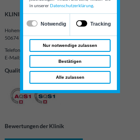
in unserer
Datenschutzerklärung
.
KLINIK am RING
✓
x
Notwendig
Tracking
Hohenstaufenring 28
50674 Köln
Nur notwendige zulassen
Telefon:
0221 9 24 24 100
E-Mail:
info@klinik-am-ring.de
Bestätigen
Qualitätssiegel
Alle zulassen
Bewertungen der Klinik