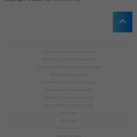
Orthopädie / Sporttraumatologie
Westdeutsches Prostatazentrum
Urologie/spezielle urologische Chirurgie
Wirbelsäulen-Zentrum
Strahlentherapie / Radioonkologie
Hals-Nasen-Ohrenheilkunde
Ästhetisch-Plastische Chirurgie
Mund-Kiefer-Gesichtschirurgie
Anästhesie
Radiologie
Dermatologie
Zahnarztpraxis