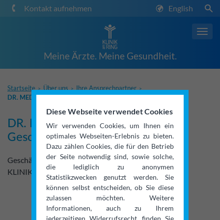
Kontakt aufnehmen
English
Toggl
navig
Meine Ärzte. Meine Gesundheit.
Startseite
Über uns
Ihre Ansprechpartner
>
>
>
DR. MED. STEPHAN NEUBAUER
Diese Webseite verwendet Cookies
DR. MED. STEPHAN NEUBAUER,
Wir verwenden Cookies, um Ihnen ein
Geschäftsführer
optimales Webseiten-Erlebnis zu bieten.
Dazu zählen Cookies, die für den Betrieb
der Seite notwendig sind, sowie solche,
Geschäftsführer
die lediglich zu anonymen
KLINIK am RING, Köln
Statistikzwecken genutzt werden. Sie
können selbst entscheiden, ob Sie diese
zulassen möchten. Weitere
Informationen, auch zu Ihrem
jederzeitigen Widerrufsrecht, finden Sie